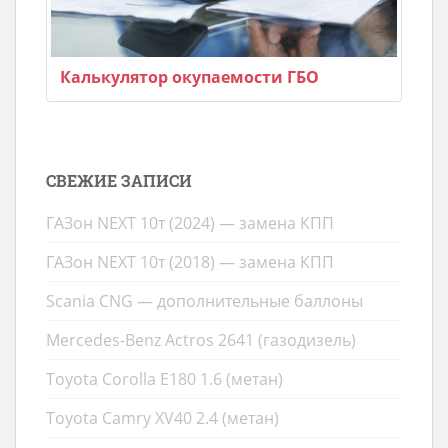
Калькулятор окупаемости ГБО
СВЕЖИЕ ЗАПИСИ
ГАЗон NEXT 10т (2024) — замена КПП
ГАЗон NEXT 10т (2018) — замена КПП
Scania CNG — дополнительные баллоны
Mercedes-Benz Actros 2641 (газодизель)
Toyota Corolla E180 1.6 (метан)
Toyota Camry XV40 2.4 (метан)