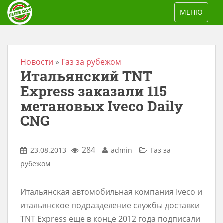
S
TOGGLE NAV
МЕНЮ
k
i
p
t
Новости
»
Газ за рубежом
Итальянский TNT
o
m
Express заказали 115
a
метановых Iveco Daily
i
CNG
n
c
284
23.08.2013
admin
Газ за
o
рубежом
n
t
Итальянская автомобильная компания Iveco и
e
итальянское подразделение службы доставки
n
TNT Express еще в конце 2012 года подписали
t