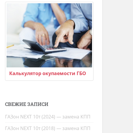
Калькулятор окупаемости ГБО
СВЕЖИЕ ЗАПИСИ
ГАЗон NEXT 10т (2024) — замена КПП
ГАЗон NEXT 10т (2018) — замена КПП