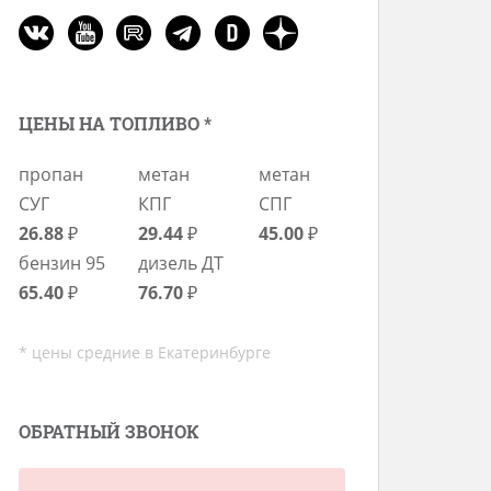
ЦЕНЫ НА ТОПЛИВО *
пропан
метан
метан
СУГ
КПГ
СПГ
26.88
₽
29.44
₽
45.00
₽
бензин 95
дизель ДТ
65.40
₽
76.70
₽
* цены средние в Екатеринбурге
ОБРАТНЫЙ ЗВОНОК