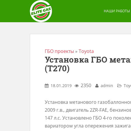
S
k
НАШИ РАБОТЫ
i
p
t
o
m
ГБО проекты
»
Toyota
Установка ГБО метан
a
(T270)
i
n
c
2350
18.01.2019
admin
Toy
o
n
Установка метанового газобаллонног
t
2009 г.в., двигатель 2ZR-FAE, бензин
e
147 л.с. Установлено ГБО 4-го покол
n
вариатором угла опережения зажига
t