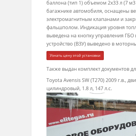
баллона (тип 1) объемом 2х33 л (7 м
багажнике автомобиля, оснащены в
электромагнитным клапанами и зак
фальшполом. Индикация уровня топли
выведена на кнопку управления ГБО 
устройство (ВЗУ) выведено в моторны
Узнать цену этой установки
Также выдан комплект документов дл
Toyota Avensis SW (T270) 2009 г.в., д
цилиндровый, 1.8 л, 147 л.с.