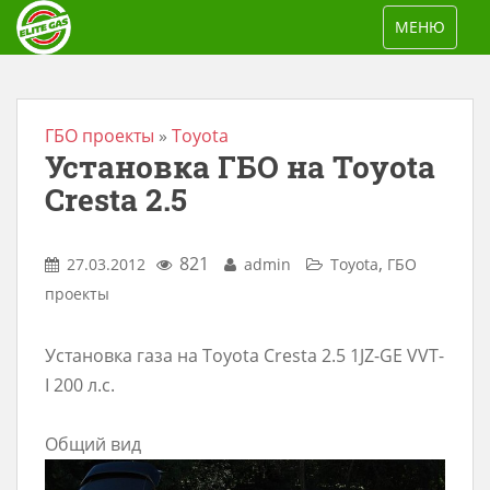
S
TOGGLE NAV
МЕНЮ
k
i
p
t
ГБО проекты
»
Toyota
Установка ГБО на Toyota
o
m
Cresta 2.5
a
i
821
,
27.03.2012
admin
Toyota
ГБО
n
проекты
c
o
Установка газа на Toyota Cresta 2.5 1JZ-GE VVT-
n
I 200 л.с.
t
e
Общий вид
n
t