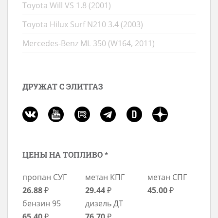
Toyota Will VS 1.8 (2001)
Toyota Hilux Surf N210 3.4 (2003)
Mercedes-Benz ML 350 (W164, 2011)
ДРУЖАТ С ЭЛИТГАЗ
ЦЕНЫ НА ТОПЛИВО *
пропан СУГ
метан КПГ
метан СПГ
26.88
₽
29.44
₽
45.00
₽
бензин 95
дизель ДТ
65.40
₽
76.70
₽