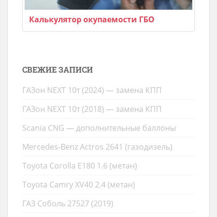
Калькулятор окупаемости ГБО
СВЕЖИЕ ЗАПИСИ
ГАЗон NEXT 10т (2024) — замена КПП
ГАЗон NEXT 10т (2018) — замена КПП
Scania CNG — дополнительные баллоны
Mercedes-Benz Actros 2641 (газодизель)
Toyota Corolla E180 1.6 (метан)
Toyota Camry XV40 2.4 (метан)
ГАЗ Соболь 27527 (2019)