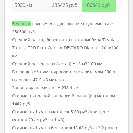
5000 км
233425 руб
466849 руб
Зеленым
подсвечено достижение окупаемости >
250600 руб.
Средний расход бензина этого автомобиля Toyota
Tundra TRD Rock Warrior DEVOLRO Diablo = 20 л/100
км
Средний расход газа (метан) = 18 м3/100 км
Баллон(ы) общим гидравлическим объемом 200 л
вмещают 47.6 м3 метана.
Запас хода на метане =
238.1
км
Стоимость полной заправки баллона(ов) метаном
1402
руб.
Стоимость 1 км на метане =
5.89
руб (при цене
метана 29.44 руб за 1 м3)
Стоимость 1 км на бензине =
13.08
руб (в 2.2 раз(а)