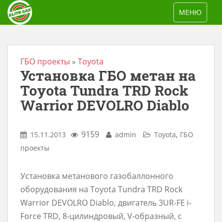
S
TOGGLE NAV
МЕНЮ
k
i
p
t
ГБО проекты
»
Toyota
Установка ГБО метан на
o
m
Toyota Tundra TRD Rock
a
Warrior DEVOLRO Diablo
i
n
9159
,
15.11.2013
admin
Toyota
ГБО
c
проекты
o
n
Установка метанового газобаллонного
t
оборудования на Toyota Tundra TRD Rock
e
Warrior DEVOLRO Diablo, двигатель 3UR-FE i-
n
Force TRD, 8-цилиндровый, V-образный, с
t