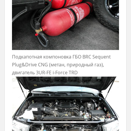
Подкапотная компоновка ГБО BRC Sequent
Plug&Drive CNG (метан, природный газ),
двигатель 3UR-FE i-Force TRD