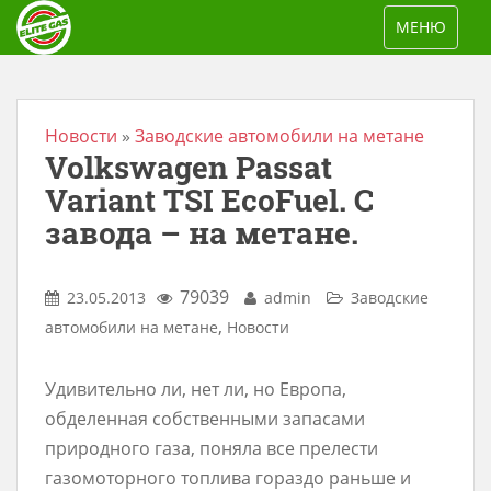
S
TOGGLE NAV
МЕНЮ
k
i
p
t
Новости
»
Заводские автомобили на метане
Volkswagen Passat
o
m
Variant TSI EcoFuel. С
a
завода – на метане.
i
n
79039
23.05.2013
admin
Заводские
c
,
автомобили на метане
Новости
o
n
Удивительно ли, нет ли, но Европа,
t
обделенная собственными запасами
e
природного газа, поняла все прелести
n
газомоторного топлива гораздо раньше и
t