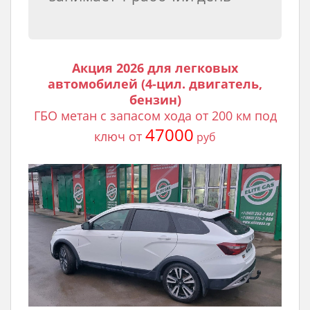
Акция 2026 для легковых
автомобилей (4-цил. двигатель,
бензин)
ГБО метан с запасом хода от 200 км под
47000
ключ от
руб