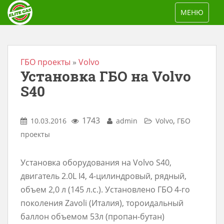
S
TOGGLE NAV
МЕНЮ
k
i
p
t
ГБО проекты
»
Volvo
Установка ГБО на Volvo
o
m
S40
a
i
1743
,
10.03.2016
admin
Volvo
ГБО
n
проекты
c
o
Установка оборудования на Volvo S40,
n
двигатель 2.0L I4, 4-цилиндровый, рядный,
t
объем 2,0 л (145 л.с.). Установлено ГБО 4-го
e
поколения Zavoli (Италия), тороидальный
n
баллон объемом 53л (пропан-бутан)
t