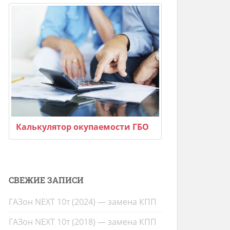
Калькулятор окупаемости ГБО
СВЕЖИЕ ЗАПИСИ
ГАЗон NEXT 10т (2024) — замена КПП
ГАЗон NEXT 10т (2018) — замена КПП