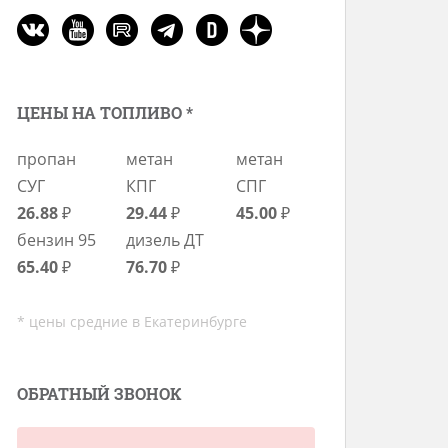
ЦЕНЫ НА ТОПЛИВО *
пропан
метан
метан
СУГ
КПГ
СПГ
26.88
₽
29.44
₽
45.00
₽
бензин 95
дизель ДТ
65.40
₽
76.70
₽
* цены средние в Екатеринбурге
ОБРАТНЫЙ ЗВОНОК