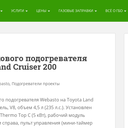
УСЛУГИ
ЦЕНЫ
ГАЗОВЫЕ ЗАПРАВКИ
ВСЁ О ГБО
ового подогревателя
nd Cruiser 200
,
asto
Подогреватели проекты
о подогревателя Webasto на Toyota Land
ль, V8, объем 4,5 л (235 л.с.). Установлен
hermo Top C (5 кВт), рабочий модуль
справа, пульт управления (мини-таймер