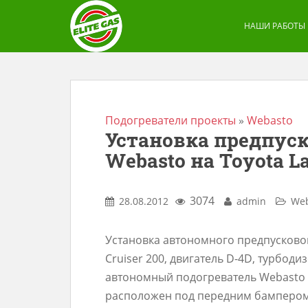
S
k
НАШИ РАБОТЫ
i
p
t
o
m
Подогреватели проекты
»
Webasto
Установка предпуск
a
Webasto на Toyota La
i
n
c
3074
28.08.2012
admin
Web
o
n
Установка автономного предпусковог
t
Cruiser 200, двигатель D-4D, турбодизе
e
автономный подогреватель Webasto T
n
расположен под передним бампером 
t