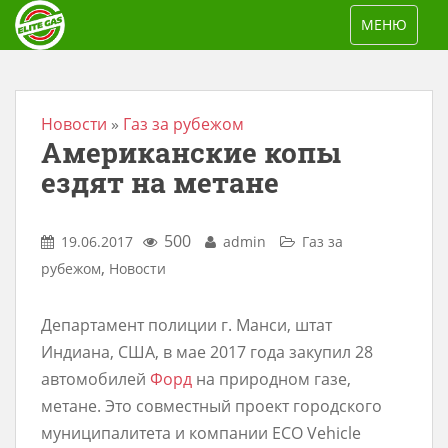
S
TOGGLE NAV
МЕНЮ
k
i
p
t
Новости
»
Газ за рубежом
Американские копы
o
m
ездят на метане
a
i
500
19.06.2017
admin
Газ за
n
,
рубежом
Новости
c
o
Департамент полиции г. Манси, штат
n
Индиана, США, в мае 2017 года закупил 28
t
автомобилей
Форд
на природном газе,
e
метане. Это совместный проект городского
n
муниципалитета и компании ECO Vehicle
t