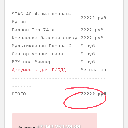
STAG AC 4-цил пропан-
????? руб
бутан:
Баллон Тор 74 л:
???? руб
Крепление баллона снизу:
???? руб
Мультиклапан Европа 2:
0 руб
Сенсор уровня газа:
0 руб
ВЗУ под бампер:
0 руб
Документы для ГИБДД
:
бесплатно
---------------------------------
-------
ИТОГО:
????? руб
+7 343 253-28-88
Звоните