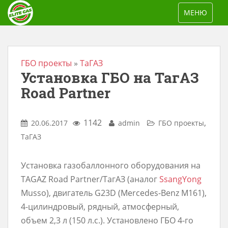
S
TOGGLE NAV
МЕНЮ
k
i
p
t
ГБО проекты
»
ТаГАЗ
Установка ГБО на ТагАЗ
o
m
Road Partner
a
i
1142
,
20.06.2017
admin
ГБО проекты
n
ТаГАЗ
c
o
Установка газобаллонного оборудования на
n
TAGAZ Road Partner/ТагАЗ (аналог
SsangYong
t
Musso), двигатель G23D (Mercedes-Benz M161),
e
4-цилиндровый, рядный, атмосферный,
n
объем 2,3 л (150 л.с.). Установлено ГБО 4-го
t