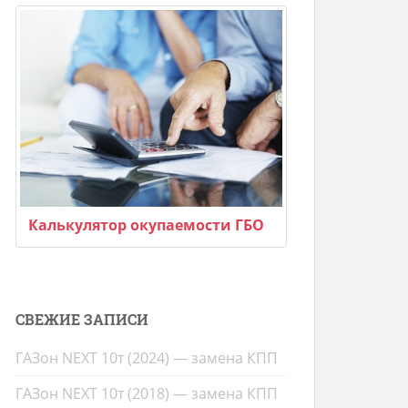
Калькулятор окупаемости ГБО
СВЕЖИЕ ЗАПИСИ
ГАЗон NEXT 10т (2024) — замена КПП
ГАЗон NEXT 10т (2018) — замена КПП