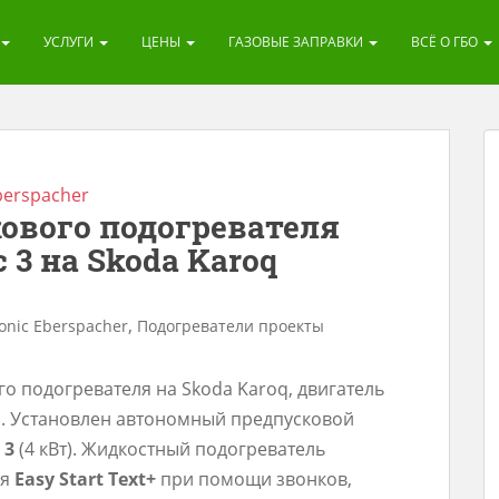
УСЛУГИ
ЦЕНЫ
ГАЗОВЫЕ ЗАПРАВКИ
ВСЁ О ГБО
berspacher
ового подогревателя
 3 на Skoda Karoq
,
onic Eberspacher
Подогреватели проекты
о подогревателя на Skoda Karoq, двигатель
л. Установлен автономный предпусковой
 3
(4 кВт). Жидкостный подогреватель
ля
Easy Start Text+
при помощи звонков,