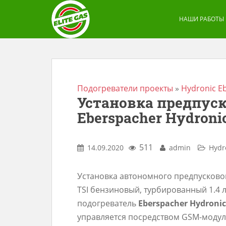
S
k
НАШИ РАБОТЫ
i
p
t
o
m
Подогреватели проекты
»
Hydronic E
Установка предпуск
a
Eberspacher Hydronic
i
n
c
511
14.09.2020
admin
Hydr
o
n
Установка автономного предпусковог
t
TSI бензиновый, турбированный 1.4 
e
подогреватель
Eberspacher Hydronic
n
управляется посредством GSM-моду
t