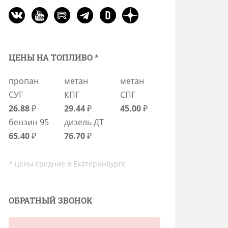
ЦЕНЫ НА ТОПЛИВО *
пропан
метан
метан
СУГ
КПГ
СПГ
26.88
₽
29.44
₽
45.00
₽
бензин 95
дизель ДТ
65.40
₽
76.70
₽
* цены средние в Екатеринбурге
ОБРАТНЫЙ ЗВОНОК