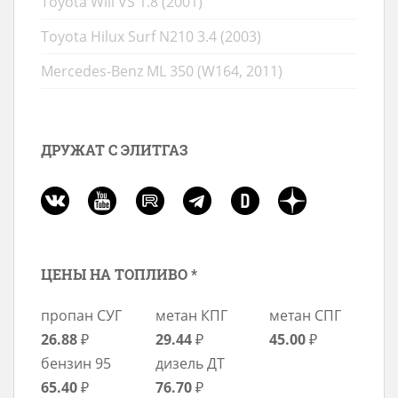
Toyota Will VS 1.8 (2001)
Toyota Hilux Surf N210 3.4 (2003)
Mercedes-Benz ML 350 (W164, 2011)
ДРУЖАТ С ЭЛИТГАЗ
ЦЕНЫ НА ТОПЛИВО *
пропан СУГ
метан КПГ
метан СПГ
26.88
₽
29.44
₽
45.00
₽
бензин 95
дизель ДТ
65.40
₽
76.70
₽