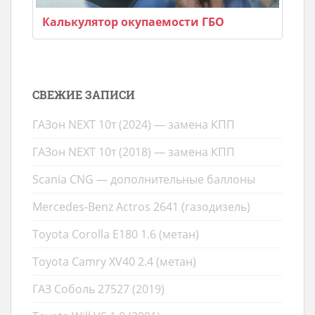
Калькулятор окупаемости ГБО
СВЕЖИЕ ЗАПИСИ
ГАЗон NEXT 10т (2024) — замена КПП
ГАЗон NEXT 10т (2018) — замена КПП
Scania CNG — дополнительные баллоны
Mercedes-Benz Actros 2641 (газодизель)
Toyota Corolla E180 1.6 (метан)
Toyota Camry XV40 2.4 (метан)
ГАЗ Соболь 27527 (2019)