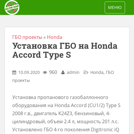
S
TOGGLE NAV
МЕНЮ
k
i
p
t
ГБО проекты
»
Honda
Установка ГБО на Honda
o
m
Accord Type S
a
i
960
,
10.09.2020
admin
Honda
ГБО
n
проекты
c
o
Установка пропанового газобаллонного
n
оборудования на Honda Accord (CU1/2) Type S
t
2008 г.в., двигатель K24Z3, бензиновый, 4-
e
цилиндровый, объем 2.4 л, мощность 201 л.с.
n
Установлено ГБО 4-го поколения Digitronic iQ
t