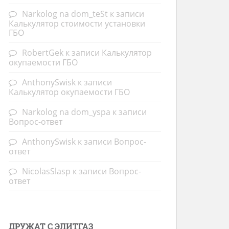
Narkolog na dom_teSt
к записи
Калькулятор стоимости установки
ГБО
RobertGek
к записи
Калькулятор
окупаемости ГБО
AnthonySwisk
к записи
Калькулятор окупаемости ГБО
Narkolog na dom_yspa
к записи
Вопрос-ответ
AnthonySwisk
к записи
Вопрос-
ответ
NicolasSlasp
к записи
Вопрос-
ответ
ДРУЖАТ С ЭЛИТГАЗ