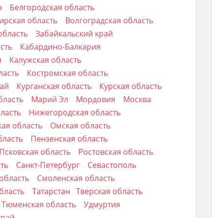
н
Белгородская область
ирская область
Волгоградская область
область
Забайкальский край
асть
Кабардино-Балкария
я
Калужская область
ласть
Костромская область
рай
Курганская область
Курская область
бласть
Марий Эл
Мордовия
Москва
бласть
Нижегородская область
ая область
Омская область
бласть
Пензенская область
Псковская область
Ростовская область
сть
Санкт-Петербург
Севастополь
 область
Смоленская область
бласть
Татарстан
Тверская область
Тюменская область
Удмуртия
край