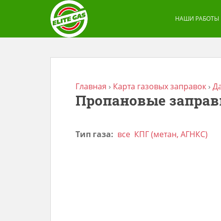
S
k
НАШИ РАБОТЫ
i
p
t
o
m
Главная
›
Карта газовых заправок
›
Д
Пропановые заправ
a
i
n
Тип газа:
все
КПГ (метан, АГНКС)
c
o
n
t
e
n
t