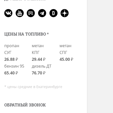
ЦЕНЫ НА ТОПЛИВО *
пропан
метан
метан
СУГ
КПГ
СПГ
26.88
₽
29.44
₽
45.00
₽
бензин 95
дизель ДТ
65.40
₽
76.70
₽
* цены средние в Екатеринбурге
ОБРАТНЫЙ ЗВОНОК