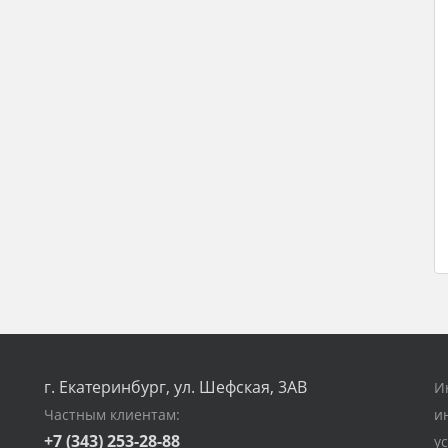
г. Екатеринбург, ул. Шефская, 3АВ
И
Частным клиентам:
и
+7 (343) 253-28-88
у