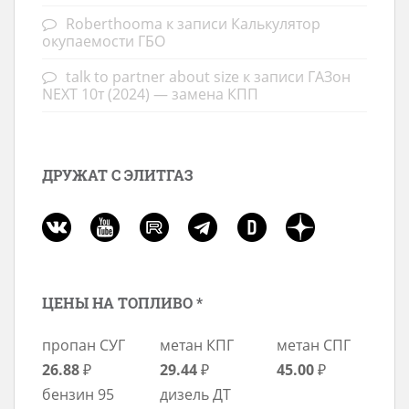
Roberthooma
к записи
Калькулятор
окупаемости ГБО
talk to partner about size
к записи
ГАЗон
NEXT 10т (2024) — замена КПП
ДРУЖАТ С ЭЛИТГАЗ
ЦЕНЫ НА ТОПЛИВО *
пропан СУГ
метан КПГ
метан СПГ
26.88
₽
29.44
₽
45.00
₽
бензин 95
дизель ДТ