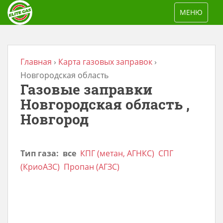
S
TOGGLE NAV
МЕНЮ
k
i
p
t
Главная
›
Карта газовых заправок
›
o
Новгородская область
Газовые заправки
m
a
Новгородская область ,
i
Новгород
n
c
Тип газа:
все
КПГ (метан, АГНКС)
СПГ
o
(КриоАЗС)
Пропан (АГЗС)
n
t
e
n
t