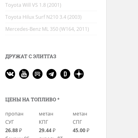
Toyota Will VS 1.8 (2001)
Toyota Hilux Surf N210 3.4 (2003)
Mercedes-Benz ML 350 (W164, 2011)
ДРУЖАТ С ЭЛИТГАЗ
ЦЕНЫ НА ТОПЛИВО *
пропан
метан
метан
СУГ
КПГ
СПГ
26.88
₽
29.44
₽
45.00
₽