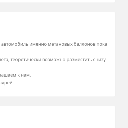
й автомобиль именно метановых баллонов пока
нета, теоретически возможно разместить снизу
лашаем к нам.
ндрей.