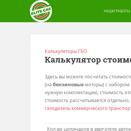
S
k
НАШИ РАБОТЫ
i
p
t
o
m
Калькуляторы ГБО
Калькулятор стоим
a
i
n
Здесь вы можете посчитать стоимост
c
(на
бензиновые
моторы) с набором 
o
нужную комплектацию, стоимость от
n
стоимость рассчитывается отдельно,
t
газодизель коммерческого транспор
e
n
Кол-во цилиндров в двигателе авто
t