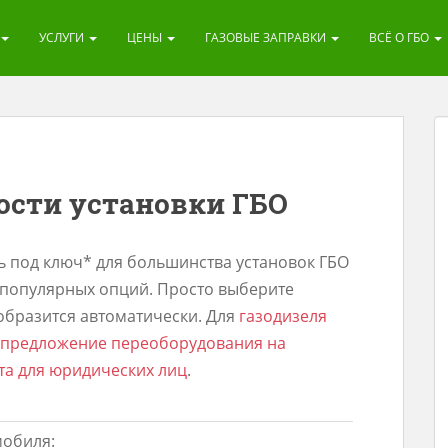
УСЛУГИ
ЦЕНЫ
ГАЗОВЫЕ ЗАПРАВКИ
ВСЁ О ГБО
ости установки ГБО
ь под ключ* для большинства установок ГБО
популярных опций. Просто выберите
образится автоматически. Для
газодизеля
предложение переоборудования на
та для юридических лиц
.
мобиля: