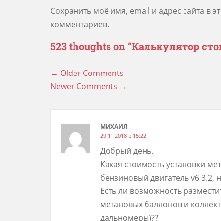
Сохранить моё имя, email и адрес сайта в 
комментариев.
523 thoughts on “
Калькулятор сто
Навигация
← Older Comments
по
Newer Comments →
комментариям
МИХАИЛ
29.11.2018 в 15:22
Добрый день.
Какая стоимость установки ме
бензиновый двигатель v6 3.2, 
Есть ли возможность размести
метановых баллонов и коллект
дальномеры)??