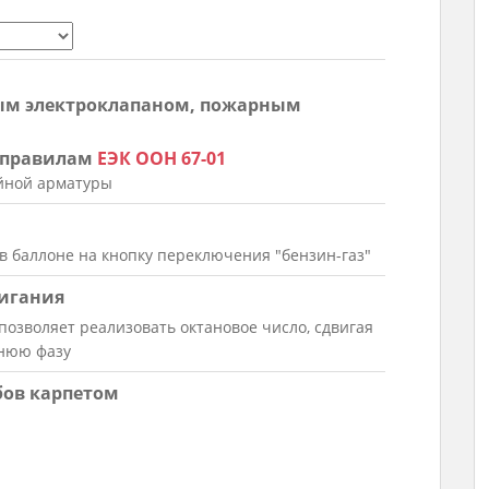
ным электроклапаном, пожарным
о правилам
ЕЭК ООН 67-01
йной арматуры
 в баллоне на кнопку переключения "бензин-газ"
жигания
 позволяет реализовать октановое число, сдвигая
ннюю фазу
бов карпетом