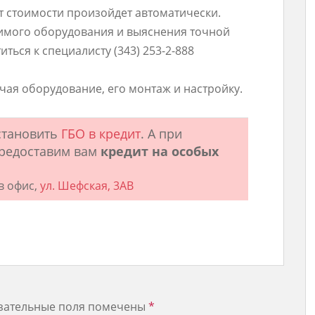
т стоимости произойдет автоматически.
имого оборудования и выяснения точной
ться к специалисту (343) 253-2-888
чая оборудование, его монтаж и настройку.
становить
ГБО в кредит
. А при
редоставим вам
кредит на особых
в офис,
ул. Шефская, 3АВ
зательные поля помечены
*