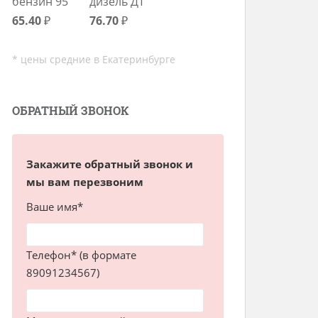
бензин 95
дизель ДТ
65.40
₽
76.70
₽
* цены средние в Екатеринбурге
ОБРАТНЫЙ ЗВОНОК
Закажите обратный звонок и
мы вам перезвоним
Ваше имя*
Телефон* (в формате
89091234567)