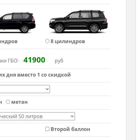
индров
8 цил
индров
вки ГБО:
руб
х дня вместо 1 со скидкой
н
метан
Второй баллон