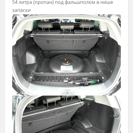
54 литра (пропан) под фальшполом в нише
запаски