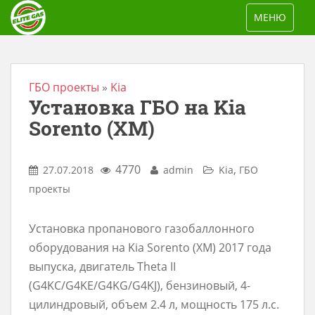
S
TOGGLE NAV
МЕНЮ
k
i
p
t
ГБО проекты
»
Kia
Установка ГБО на Kia
o
m
Sorento (XM)
a
i
4770
,
27.07.2018
admin
Kia
ГБО
n
проекты
c
o
Установка пропанового газобаллонного
n
оборудования на Kia Sorento (XM) 2017 года
t
выпуска, двигатель Theta II
e
(G4KC/G4KE/G4KG/G4KJ), бензиновый, 4-
n
цилиндровый, объем 2.4 л, мощность 175 л.с.
t