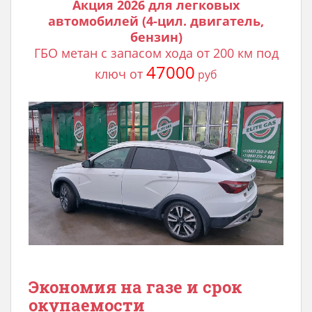
Акция 2026 для легковых
автомобилей (4-цил. двигатель,
бензин)
ГБО метан с запасом хода от 200 км под
47000
ключ от
руб
Экономия на газе и срок
окупаемости