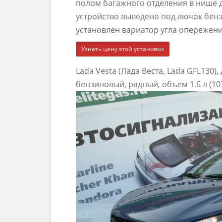
полом багажного отделения в нише д
устройство выведено под лючок бен
установлен вариатор угла опережен
Узнать цену этой установки
Lada Vesta (Лада Веста, Lada GFL130)
бензиновый, рядный, объем 1.6 л (107