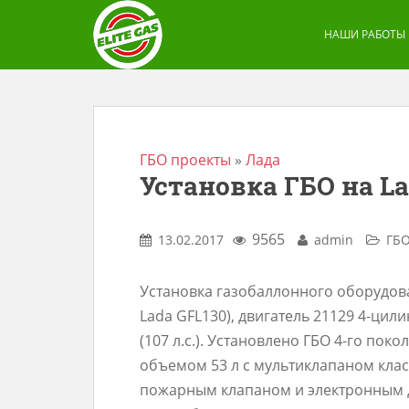
S
k
НАШИ РАБОТЫ
i
p
t
o
m
ГБО проекты
»
Лада
Установка ГБО на La
a
i
n
9565
13.02.2017
admin
ГБО
c
o
Установка газобаллонного оборудован
n
Lada GFL130), двигатель 21129 4-цил
t
(107 л.с.). Установлено ГБО 4-го пок
e
объемом 53 л с мультиклапаном клас
n
пожарным клапаном и электронным 
t