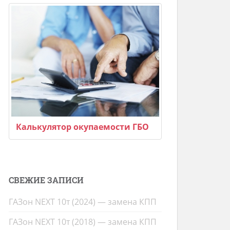
Калькулятор окупаемости ГБО
СВЕЖИЕ ЗАПИСИ
ГАЗон NEXT 10т (2024) — замена КПП
ГАЗон NEXT 10т (2018) — замена КПП