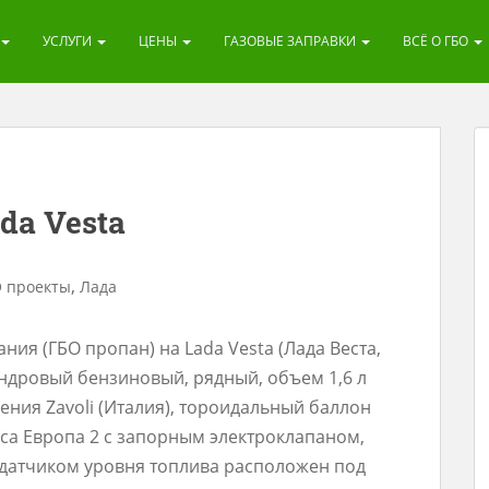
УСЛУГИ
ЦЕНЫ
ГАЗОВЫЕ ЗАПРАВКИ
ВСЁ О ГБО
da Vesta
,
 проекты
Лада
ия (ГБО пропан) на Lada Vesta (Лада Веста,
индровый бензиновый, рядный, объем 1,6 л
оления Zavoli (Италия), тороидальный баллон
са Европа 2 с запорным электроклапаном,
датчиком уровня топлива расположен под