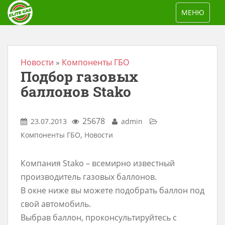
S
TOGGLE NAV
МЕНЮ
k
i
p
t
Новости
»
Компоненты ГБО
Подбор газовых
o
m
баллонов Stako
a
i
25678
23.07.2013
admin
n
,
Компоненты ГБО
Новости
c
o
Компания Stako – всемирно известный
n
производитель газовых баллонов.
t
В окне ниже вы можете подобрать баллон под
e
свой автомобиль.
n
Выбрав баллон, проконсультируйтесь с
t