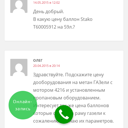
14.05.2015 в 12:02
День добрый.
В какую цену баллон Stako
T60005912 на 59л.?
ОЛЕГ
20.04.2015 в 20:14
Здравствуйте. Подскажите цену
дооборудования на метан ГАЗели с
мотором 4216 и установленным
пропановым оборудованием.
Онлайн-
Интересует так-же цена баллонов
запись
которые ставят на раму газели к
сожалению не знаю их параметров.