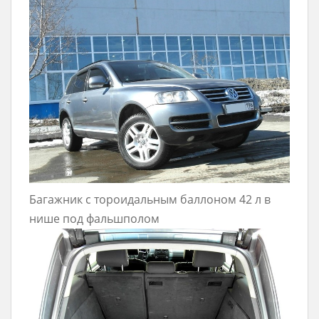
Багажник с тороидальным баллоном 42 л в
нише под фальшполом