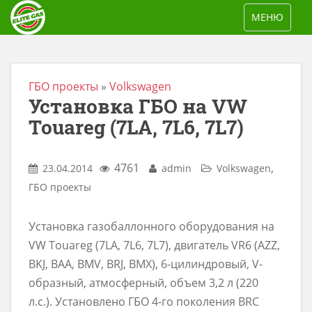
S
TOGGLE NAV
МЕНЮ
k
i
p
t
ГБО проекты
»
Volkswagen
Установка ГБО на VW
o
m
Touareg (7LA, 7L6, 7L7)
a
i
4761
,
23.04.2014
admin
Volkswagen
n
ГБО проекты
c
o
Установка газобаллонного оборудования на
n
VW Touareg (7LA, 7L6, 7L7), двигатель VR6 (AZZ,
t
BKJ, BAA, BMV, BRJ, BMX), 6-цилиндровый, V-
e
образный, атмосферный, объем 3,2 л (220
n
л.с.). Установлено ГБО 4-го поколения BRC
t