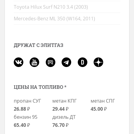
Toyota Hilux Surf N210 3.4 (2003)
Mercedes-Benz ML 350 (W164, 2011)
ДРУЖАТ С ЭЛИТГАЗ
ЦЕНЫ НА ТОПЛИВО *
пропан СУГ
метан КПГ
метан СПГ
26.88
₽
29.44
₽
45.00
₽
бензин 95
дизель ДТ
65.40
₽
76.70
₽