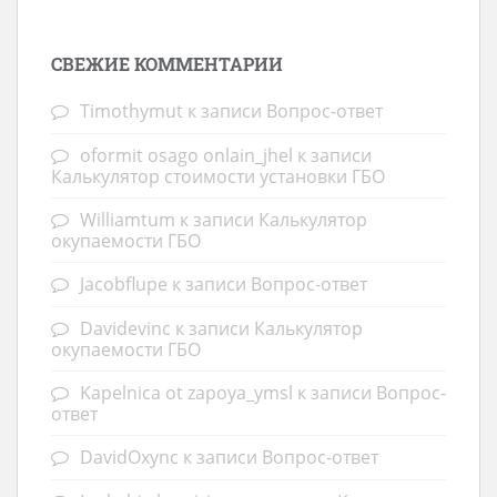
СВЕЖИЕ КОММЕНТАРИИ
Timothymut
к записи
Вопрос-ответ
oformit osago onlain_jhel
к записи
Калькулятор стоимости установки ГБО
Williamtum
к записи
Калькулятор
окупаемости ГБО
Jacobflupe
к записи
Вопрос-ответ
Davidevinc
к записи
Калькулятор
окупаемости ГБО
Kapelnica ot zapoya_ymsl
к записи
Вопрос-
ответ
DavidOxync
к записи
Вопрос-ответ