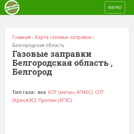
S
TOGGLE NAV
МЕНЮ
k
i
p
t
Главная
›
Карта газовых заправок
›
o
Белгородская область
Газовые заправки
m
a
Белгородская область ,
i
Белгород
n
c
Тип газа:
все
КПГ (метан, АГНКС)
СПГ
o
(КриоАЗС)
Пропан (АГЗС)
n
t
e
n
t