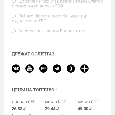
Lychshie karnizi_vrsa
к записи
Калькулятор
стоимости установки ГБО
Richardidiob
к записи
Калькулятор
окупаемости ГБО
StephenLat
к записи
Вопрос-ответ
ДРУЖАТ С ЭЛИТГАЗ
ЦЕНЫ НА ТОПЛИВО *
пропан СУГ
метан КПГ
метан СПГ
26.88
₽
29.44
₽
45.00
₽