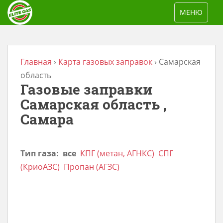
S
TOGGLE NAV
МЕНЮ
k
i
p
t
Главная
›
Карта газовых заправок
›
Самарская
o
область
Газовые заправки
m
a
Самарская область ,
i
Самара
n
c
Тип газа:
все
КПГ (метан, АГНКС)
СПГ
o
(КриоАЗС)
Пропан (АГЗС)
n
t
e
n
t