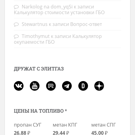
Narkolog na dom_yqSi
к записи
Калькулятор стоимости установки ГБО
Stewartnus
к записи
Вопрос-ответ
Timothymut
к записи
Калькулятор
окупаемости ГБО
ДРУЖАТ С ЭЛИТГАЗ
ЦЕНЫ НА ТОПЛИВО *
пропан СУГ
метан КПГ
метан СПГ
26.88
₽
29.44
₽
45.00
₽