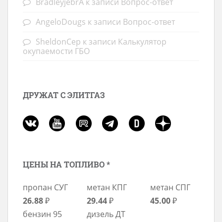
BradleyjebrA
к записи
Вопрос-ответ
AngeloDougs
к записи
Вопрос-ответ
SheldonCep
к записи
Калькулятор
окупаемости ГБО
ДРУЖАТ С ЭЛИТГАЗ
ЦЕНЫ НА ТОПЛИВО *
пропан СУГ
метан КПГ
метан СПГ
26.88
₽
29.44
₽
45.00
₽
бензин 95
дизель ДТ