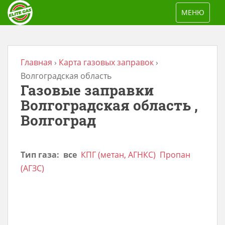
S
TOGGLE NAV
МЕНЮ
k
i
p
t
Главная
›
Карта газовых заправок
›
o
Волгоградская область
Газовые заправки
m
a
Волгоградская область ,
i
Волгоград
n
c
Тип газа:
все
КПГ (метан, АГНКС)
Пропан
o
(АГЗС)
n
t
e
n
t