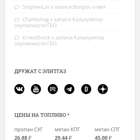
StephenLat
к записи
Вопрос-ответ
Charleshag
к записи
Калькулятор
окупаемости ГБО
Ernestboick
к записи
Калькулятор
окупаемости ГБО
ДРУЖАТ С ЭЛИТГАЗ
ЦЕНЫ НА ТОПЛИВО *
пропан СУГ
метан КПГ
метан СПГ
26.88
₽
29.44
₽
45.00
₽