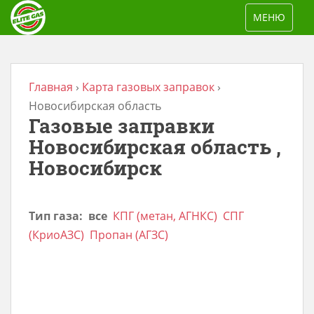
S
TOGGLE NAV
МЕНЮ
k
i
p
t
Главная
›
Карта газовых заправок
›
o
Новосибирская область
Газовые заправки
m
a
Новосибирская область ,
i
Новосибирск
n
c
Тип газа:
все
КПГ (метан, АГНКС)
СПГ
o
(КриоАЗС)
Пропан (АГЗС)
n
t
e
n
t