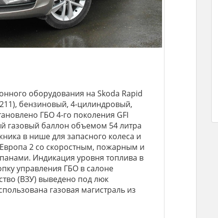
онного оборудования на Skoda Rapid
ЕA211), бензиновый, 4-цилиндровый,
становлено ГБО 4-го поколения GFI
ый газовый баллон объемом 54 литра
ика в нише для запасного колеса и
Европа 2 со скоростным, пожарным и
панами. Индикация уровня топлива в
опку управления ГБО в салоне
тво (ВЗУ) выведено под люк
пользована газовая магистраль из