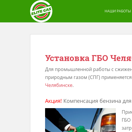
S
k
НАШИ РАБОТЫ
i
p
t
o
m
Установка ГБО Чел
a
i
Для промышленной работы с сжиженн
n
природным газом (СПГ) применяется
c
Челябинске
.
o
n
Акция!
Компенсация бензина для 
t
При
e
ГБО 
n
затр
t