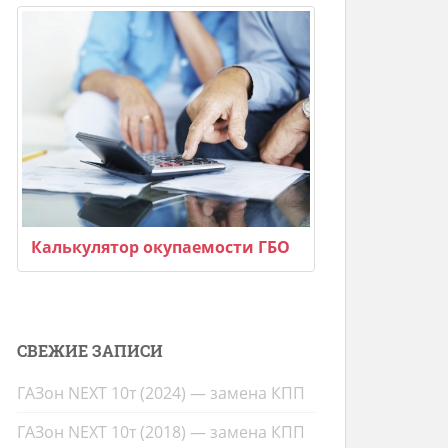
Калькулятор окупаемости ГБО
СВЕЖИЕ ЗАПИСИ
ГАЗон NEXT 10т (2024) — замена КПП
ГАЗон NEXT 10т (2018) — замена КПП