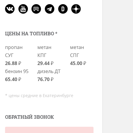
ЦЕНЫ НА ТОПЛИВО *
пропан
метан
метан
СУГ
КПГ
СПГ
26.88
₽
29.44
₽
45.00
₽
бензин 95
дизель ДТ
65.40
₽
76.70
₽
* цены средние в Екатеринбурге
ОБРАТНЫЙ ЗВОНОК