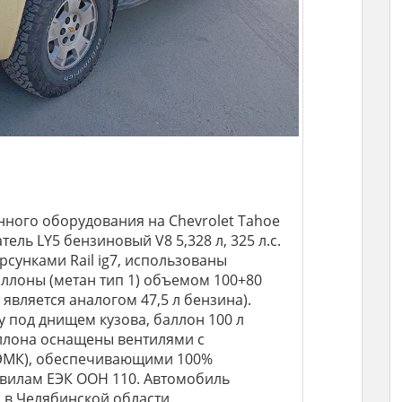
нного оборудования на Chevrolet Tahoe
атель LY5 бензиновый V8 5,328 л, 325 л.с.
рсунками Rail ig7, использованы
ллоны (метан тип 1) объемом 100+80
 является аналогом 47,5 л бензина).
у под днищем кузова, баллон 100 л
ллона оснащены вентилями с
ЭМК), обеспечивающими 100%
вилам ЕЭК ООН 110. Автомобиль
и в Челябинской области.