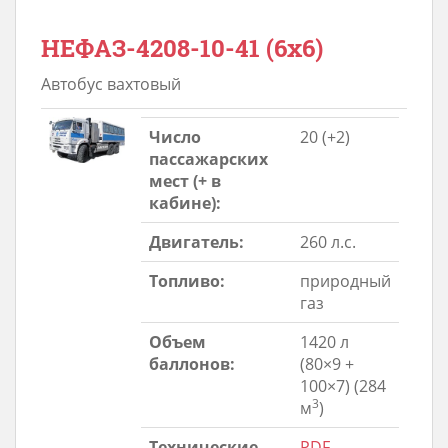
НЕФАЗ-4208-10-41 (6х6)
Автобус вахтовый
Число
20 (+2)
пассажарских
мест (+ в
кабине):
Двигатель:
260 л.с.
Топливо:
природный
газ
Объем
1420 л
баллонов:
(80×9 +
100×7) (284
3
м
)
Технические
PDF