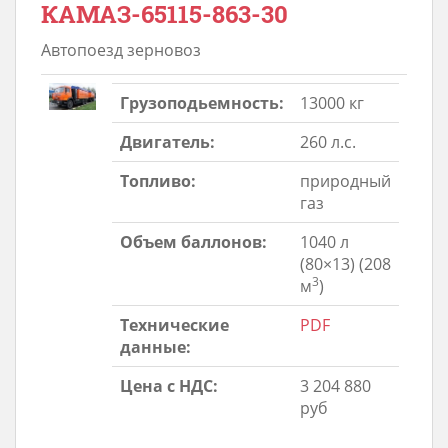
КАМАЗ-65115-863-30
Автопоезд зерновоз
Грузоподьемность:
13000 кг
Двигатель:
260 л.с.
Топливо:
природный
газ
Объем баллонов:
1040 л
(80×13) (208
3
м
)
Технические
PDF
данные:
Цена с НДС:
3 204 880
руб