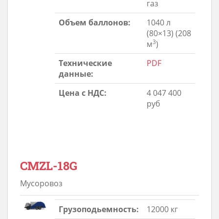
газ
Объем баллонов:
1040 л
(80×13) (208
3
м
)
Технические
PDF
данные:
Цена с НДС:
4 047 400
руб
CMZL-18G
Мусоровоз
Грузоподьемность:
12000 кг