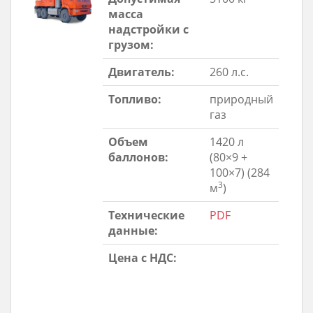
масса
надстройки с
грузом:
Двигатель:
260 л.с.
Топливо:
природный
газ
Объем
1420 л
баллонов:
(80×9 +
100×7) (284
3
м
)
Технические
PDF
данные:
Цена с НДС: