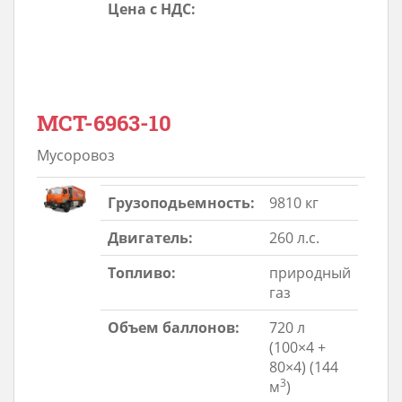
Цена с НДС:
МСТ-6963-10
Мусоровоз
Грузоподьемность:
9810 кг
Двигатель:
260 л.с.
Топливо:
природный
газ
Объем баллонов:
720 л
(100×4 +
80×4) (144
3
м
)