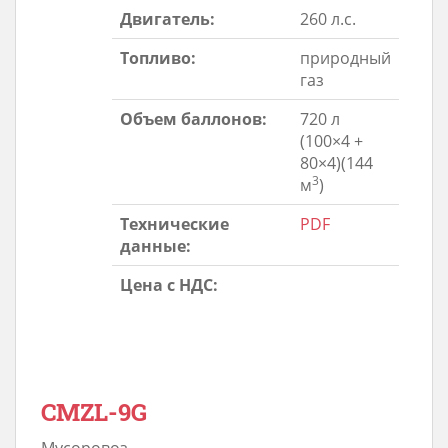
Двигатель:
260 л.с.
Топливо:
природный
газ
Объем баллонов:
720 л
(100×4 +
80×4)(144
3
м
)
Технические
PDF
данные:
Цена с НДС:
CMZL-9G