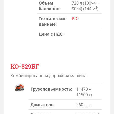
Объем
720 л (100×4 +
3
баллонов:
80×4) (144 м
)
Технические
PDF
данные:
Цена с НДС:
КО-829БГ
Комбинированная дорожная машина
Грузоподьемность:
11470 –
11500 кг
Двигатель:
260 л.с.