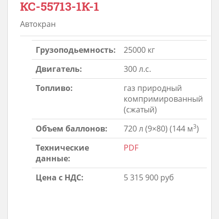
КС-55713-1К-1
Автокран
Грузоподьемность:
25000 кг
Двигатель:
300 л.с.
Топливо:
газ природный
компримированный
(сжатый)
3
Объем баллонов:
720 л (9×80) (144 м
)
Технические
PDF
данные:
Цена с НДС:
5 315 900 руб