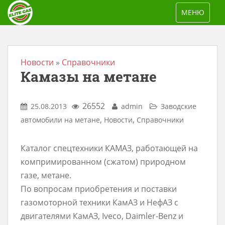
S
TOGGLE NAV
МЕНЮ
k
i
p
t
Новости
»
Справочники
Камазы на метане
o
m
a
26552
25.08.2013
admin
Заводские
i
,
,
автомобили на метане
Новости
Справочники
n
c
Каталог спецтехники КАМАЗ, работающей на
o
компримированном (сжатом) природном
n
газе, метане.
t
По вопросам приобретения и поставки
e
газомоторной техники КамАЗ и НефАЗ с
n
двигателями КамАЗ, Iveco, Daimler-Benz и
t