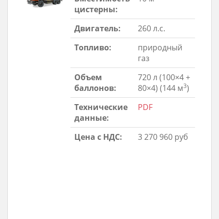
цистерны:
Двигатель:
260 л.с.
Топливо:
природный
газ
Объем
720 л (100×4 +
3
баллонов:
80×4) (144 м
)
Технические
PDF
данные:
Цена с НДС:
3 270 960 руб