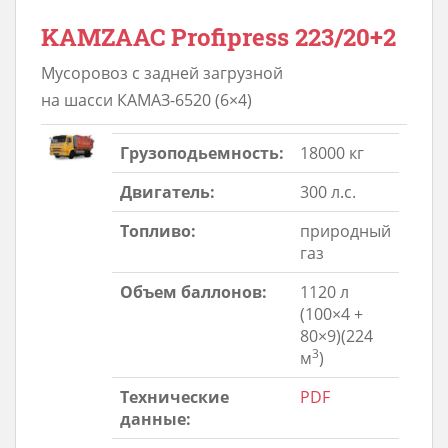
KAMZAAC Profipress 223/20+2
Мусоровоз с задней загрузной
на шасси КАМАЗ-6520 (6×4)
Грузоподьемность:
18000 кг
Двигатель:
300 л.с.
Топливо:
природный
газ
Объем баллонов:
1120 л
(100×4 +
80×9)(224
3
м
)
Технические
PDF
данные: