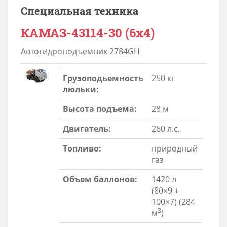
Специальная техника
КАМАЗ-43114-30 (6х4)
Автогидроподъемник 2784GH
Грузоподьемность
250 кг
люльки:
Высота подъема:
28 м
Двигатель:
260 л.с.
Топливо:
природный
газ
Объем баллонов:
1420 л
(80×9 +
100×7) (284
3
м
)