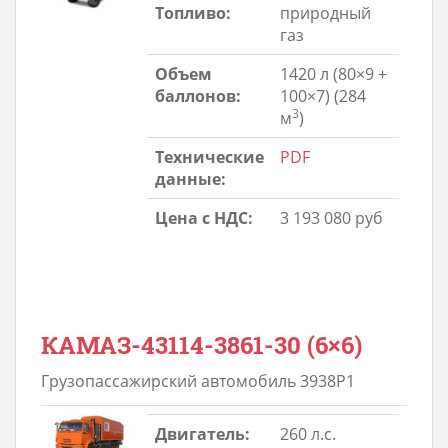
Топливо:
природный
газ
Объем
1420 л (80×9 +
баллонов:
100×7) (284
3
м
)
Технические
PDF
данные:
Цена с НДС:
3 193 080 руб
КАМАЗ-43114-3861-30 (6×6)
Грузопассажирский автомобиль 3938Р1
Двигатель:
260 л.с.