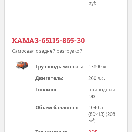
руб
КАМАЗ-65115-865-30
Самосвал с задней разгрузкой
Грузоподьемность:
13800 кг
Двигатель:
260 л.с.
Топливо:
природный
газ
Объем баллонов:
1040 л
(80×13) (208
3
м
)