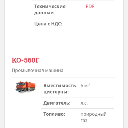
Технические
PDF
данные:
Цена с НДС:
КО-560Г
Промывочная машина
3
Вместимость
6 м
цистерны:
Двигатель:
л.с.
Топливо:
природный
газ