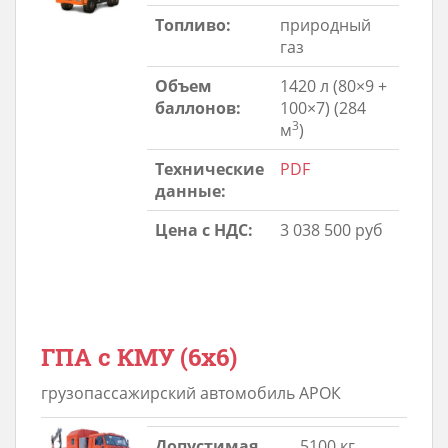
Топливо:
природный
газ
Объем
1420 л (80×9 +
баллонов:
100×7) (284
3
м
)
Технические
PDF
данные:
Цена с НДС:
3 038 500 руб
ГПА с КМУ (6х6)
грузопассажирский автомобиль АРОК
Допустимая
5100 кг