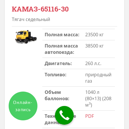
КАМАЗ-65116-30
Тягач седельный
Полная масса:
23500 кг
Полная масса
38500 кг
автопоезда:
Двигатель:
260 л.с.
Топливо:
природный
газ
Объем
1040 л
баллонов:
(80×13) (208
Онлайн-
3
м
)
запись
Технические
PDF
данные: