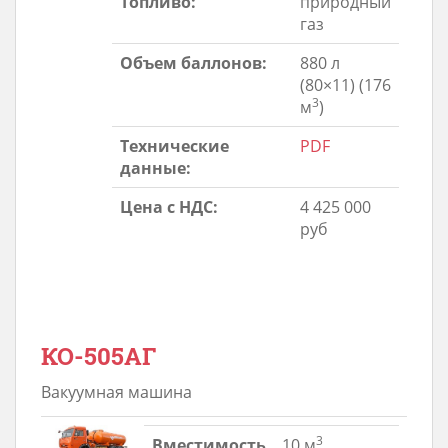
Топливо:
природный
газ
Объем баллонов:
880 л
(80×11) (176
3
м
)
Технические
PDF
данные:
Цена с НДС:
4 425 000
руб
КО-505АГ
Вакуумная машина
3
Вместимость
10 м