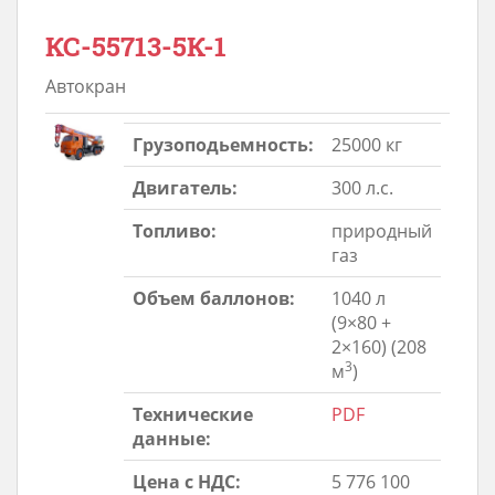
КС-55713-5К-1
Автокран
Грузоподьемность:
25000 кг
Двигатель:
300 л.с.
Топливо:
природный
газ
Объем баллонов:
1040 л
(9×80 +
2×160) (208
3
м
)
Технические
PDF
данные:
Цена с НДС:
5 776 100