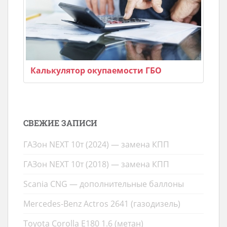
Калькулятор окупаемости ГБО
СВЕЖИЕ ЗАПИСИ
ГАЗон NEXT 10т (2024) — замена КПП
ГАЗон NEXT 10т (2018) — замена КПП
Scania CNG — дополнительные баллоны
Mercedes-Benz Actros 2641 (газодизель)
Toyota Corolla E180 1.6 (метан)